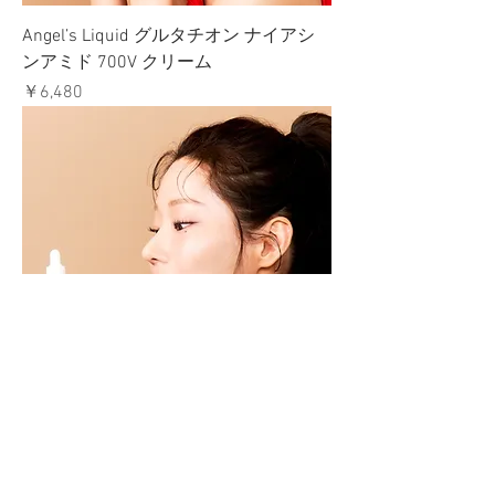
Angel’s Liquid グルタチオン ナイアシ
ンアミド 700V クリーム
価格
￥6,480
Angel’s Liquid グルタチオン ナイアシ
ンアミド 700V アンプル