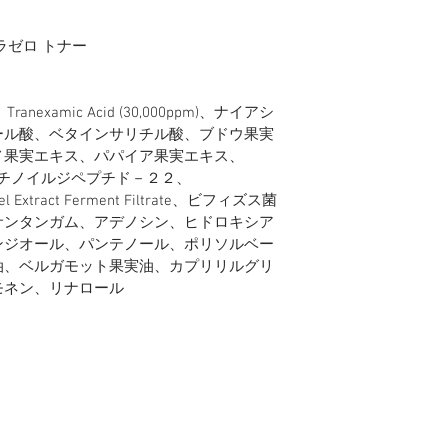
課税価格(商品
ゼロ トナー 
合は、追加消費
す。
xamic Acid (30,000ppm)、ナイアシ
ール酸、ベタインサリチル酸、ブドウ果実
課税価格が1
メ果実エキス、パパイア果実エキス、
す。
-22、ニコチノイルジペプチド－２２、
個人使用目的でご購
 Peel Extract Ferment Filtrate、ビフィズス菌
の場合には販売目的
サンタンガム、アデノシン、ヒドロキシア
受取人の情報
ンジオール、パンテノール、ポリソルベー
名ではない場
油、ベルガモット果実油、カプリリルグリ
名・店名・ホ
モネン、リナロール
る場合）
通関時に個人
（個人宅/個
に不備がある
会社概要
家電事業部
コスメ事業部
SHOP
す。 別途当
きますが、
ご