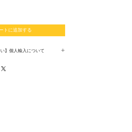
ートに追加する
さい】個人輸入について
」としての取り扱いとなります。
は、すべてご注文者ご自身の「個人
前提となり、ご注文された商品を第
ることは法律で禁止されておりま
同じ製品・同じバリエーション）
ご購入の場合、個人輸入とみなされ
ない場合がございます。 25個以上
場合は、事前に当ショップより確
させていただきます。