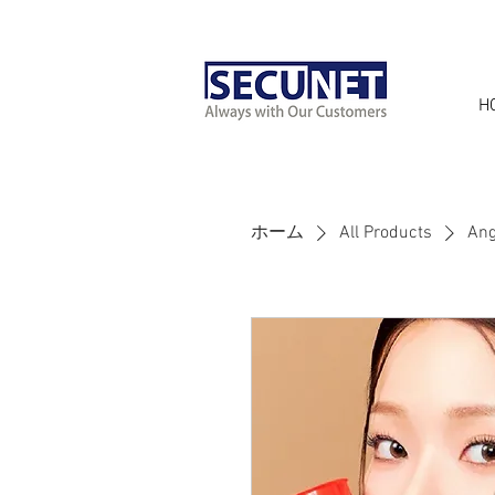
H
ホーム
All Products
An