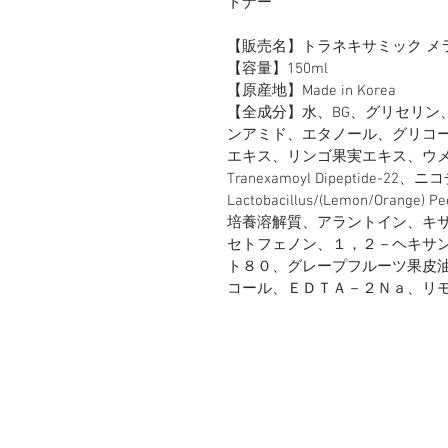
トナー
【販売名】トラネキサミック メラ
【容量】150ml
【原産地】Made in Korea
【全成分】水、BG、グリセリン、Trane
ンアミド、エタノール、グリコ
エキス、リンゴ果実エキス、ウ
Tranexamoyl Dipeptide
Lactobacillus/(Lemon/Orange)
培養溶解質、アラントイン、キ
セトフェノン、１，２－ヘキサ
ト８０、グレープフルーツ果皮
コール、ＥＤＴＡ－２Ｎａ、リ
HOME