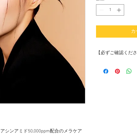
カ
【必ずご確認くだ
本商品は「個人輸入
個人輸入される商品
使用・個人消費」が
三者へ譲渡・転売す
す。
コスメ品目（
を25個以上
ず、通関でき
ご注文された
認のご連絡を
イアシンアミド50,000ppm配合のメラケア