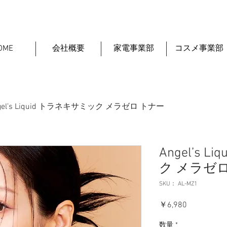
OME
会社概要
家電事業部
コスメ事業部
gel’s Liquid トラネキサミック メラゼロ トナー
Angel’s 
ク メラゼ
SKU： AL-MZ1
価
￥6,980
格
数量
*