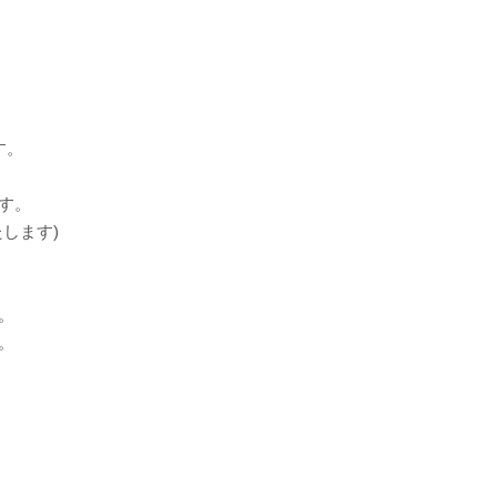
す。
す。
します)
。
。