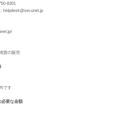
0-8301
pdesk@secunet.jp
net.jp/
雑貨の販売
格
料です
の必要な金額