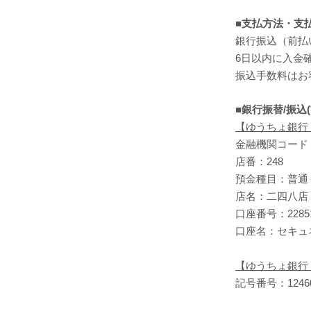
■支払方法・支
銀行振込（前払
6日以内に入金
振込手数料はお
■銀行振替/振込
【ゆうちょ銀行
金融機関コード：
店番：248
預金種目：普通
店名：二四八店
口座番号：2285
口座名：セキュ
【ゆうちょ銀行
記号番号：12460-