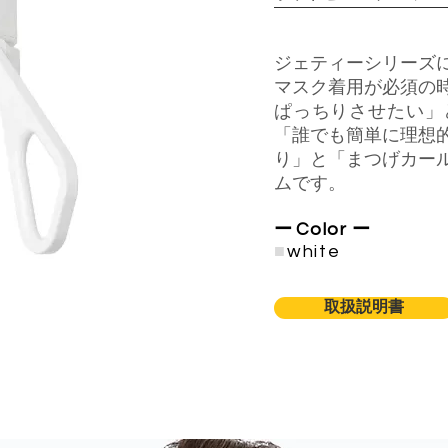
ジェティーシリーズ
マスク着用が必須の
ぱっちりさせたい」
「誰でも簡単に理想
り」と「まつげカー
ムです。
ー
Color
ー
​■
white
取扱説明書