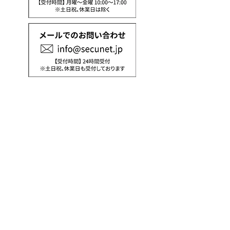
休業日：土日祝日／GW／夏季休暇／年末年
始
長期休暇期間中の休業日は
NEWS
をご確
​（
認ください）
通話料はお客様のご負担となりますので、
あ
らかじめご了承ください。
番号をお確かめの上、おかけ間違えのないよ
う
お願いいたします。
時間帯によっては繋がりにくい場合がありま
す
のでご了承ください。
特定商取引法に基づく表記