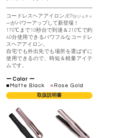
​コードレスヘアアイロンJETty
(ジェティ
がパワーアップして新登場！
ー)
170℃まで10秒台で到達＆210℃で約
40分使用できるパワフルなコードレ
スヘアアイロン。
自宅でも外出先でも場所を選ばずに
使用できるので、時短＆軽量アイテ
ムです。
ー
Color
ー
​■Matte Black ​
■
Rose Gold
取扱説明書