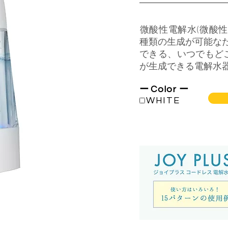
​微酸性電解水(微酸
種類の生成が可能な
できる、​いつでもど
が生成できる電解水
ー
Color
ー
■
WHITE