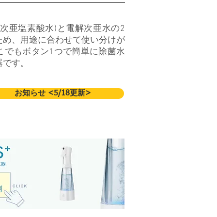
性次亜塩素酸水)と電解次亜水の2
ため、用途に合わせて使い分けが
こでもボタン1つで簡単に除菌水
器です。
お知らせ <5/18更新>