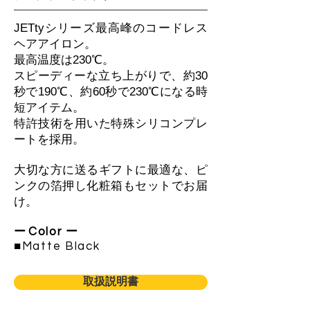
JETtyシリーズ最高峰のコードレス
ヘアアイロン。
最高温度は230℃。
スピーディーな立ち上がりで、約30
秒で190℃、​約60秒で230℃になる時
短アイテム。
特許技術を用いた特殊シリコンプレ
ートを採用。
大切な方に送るギフトに最適な、ピ
ンクの箔押し化粧箱もセットでお届
け。
ー
Color
ー
​■Matte Black
取扱説明書