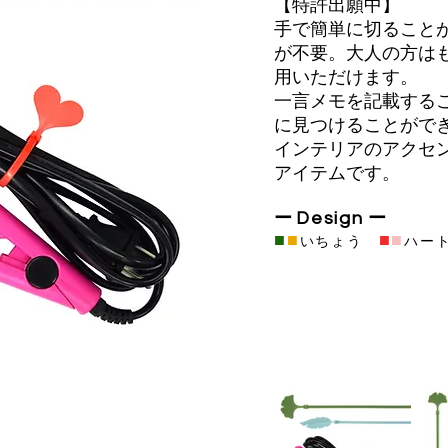
【特許出願中】
手で簡単に切ること
が不要。大人の方は
用いただけます。
一言メモを記載する
に見つけることがで
インテリアのアクセ
アイテムです。
ー
Design
ー
​■​
■
■
■
いちょう
ハー