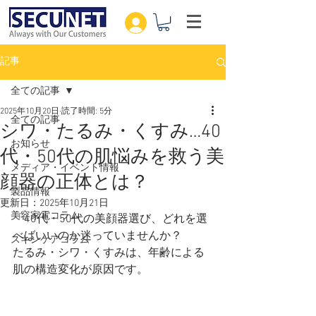
記事
全ての記事
2025年10月20日
読了時間: 5分
全ての記事
シワ・たるみ・くすみ…40
お知らせ
代・50代の肌悩みを救う美
メディア・イベント情報
顔器の正体とは？
製品情報
更新日：
2025年10月21日
美容家電コラム
「40代・50代の美顔器選び、どれを選
べばいいのか迷っていませんか？
スキンケアコラム
たるみ・シワ・くすみは、年齢による
肌の構造変化が原因です。