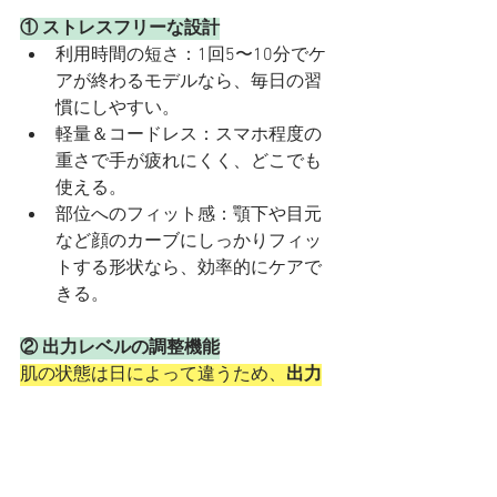
① ストレスフリーな設計
利用時間の短さ：1回5〜10分でケ
アが終わるモデルなら、毎日の習
慣にしやすい。
軽量＆コードレス：スマホ程度の
重さで手が疲れにくく、どこでも
使える。
部位へのフィット感：顎下や目元
など顔のカーブにしっかりフィッ
トする形状なら、効率的にケアで
きる。
② 出力レベルの調整機能
肌の状態は日によって違うため、
出力
を細かく変えられるモデル
が安心。
強すぎる刺激による挫折を防ぎ、長期
的に続けやすくなります。