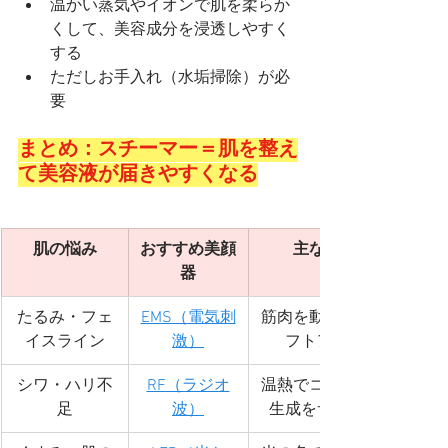
温かい蒸気やイオンで肌を柔らか
くして、美容成分を浸透しやすく
する
ただしお手入れ（水垢掃除）が必
要
まとめ：スチーマー＝肌を整え
て美容液が届きやすくなる
肌の悩み
おすすめ美顔
主な効果
器
たるみ・フェ
EMS（電気刺
筋肉を動かしてリ
イスライン
激）
フトアップ
シワ・ハリ不
RF（ラジオ
温熱でコラーゲン
足
波）
生成をサポート