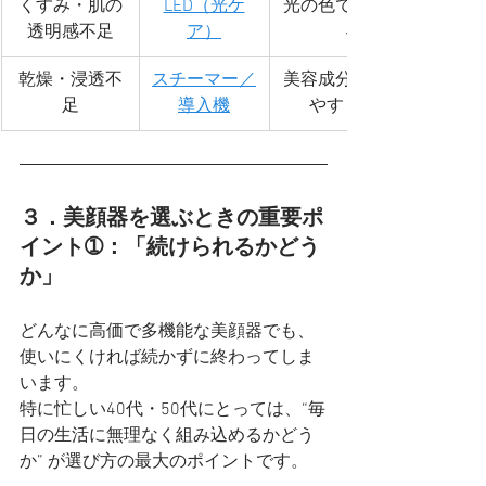
くすみ・肌の
LED（光ケ
光の色で肌を整え
透明感不足
ア）
る
乾燥・浸透不
スチーマー／
美容成分を浸透し
足
導入機
やすくする
３．美顔器を選ぶときの重要ポ
イント➀：「続けられるかどう
か」
どんなに高価で多機能な美顔器でも、
使いにくければ続かずに終わってしま
います。
特に忙しい40代・50代にとっては、“毎
日の生活に無理なく組み込めるかどう
か” が選び方の最大のポイントです。