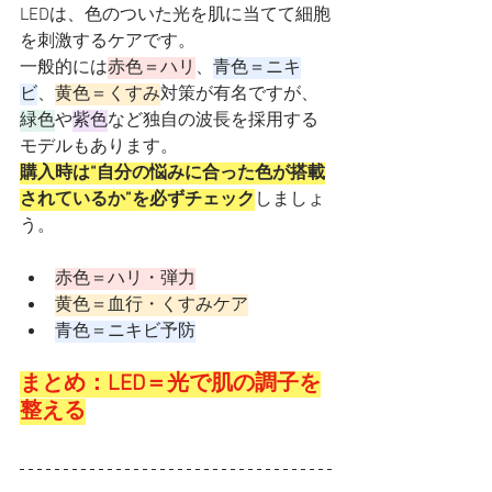
LEDは、色のついた光を肌に当てて細胞
を刺激するケアです。
一般的には
赤色＝ハリ
、
青色＝ニキ
ビ
、
黄色＝くすみ
対策が有名ですが、
緑色
や
紫色
など独自の波長を採用する
モデルもあります。
購入時は“自分の悩みに合った色が搭載
されているか”を必ずチェック
しましょ
う。
赤色＝ハリ・弾力
黄色＝血行・くすみケア
青色＝ニキビ予防
まとめ：LED＝光で肌の調子を
整える