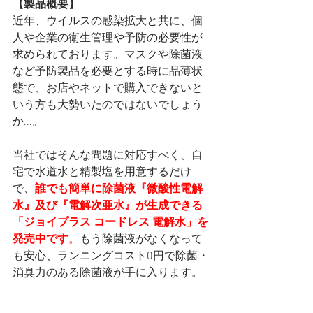
【製品概要】
近年、ウイルスの感染拡⼤と共に、個
⼈や企業の衛⽣管理や予防の必要性が
求められております。マスクや除菌液
など予防製品を必要とする時に品薄状
態で、お店やネットで購⼊できないと
いう⽅も⼤勢いたのではないでしょう
か...。
当社ではそんな問題に対応すべく、⾃
宅で⽔道⽔と精製塩を⽤意するだけ
で、
誰でも簡単に除菌液『微酸性電解
⽔』及び『電解次亜⽔』が⽣成できる
「ジョイプラス コードレス 電解⽔」を
発売中です
。
もう除菌液がなくなって
も安⼼、ランニングコスト0円で除菌・
消臭⼒のある除菌液が⼿に⼊ります。