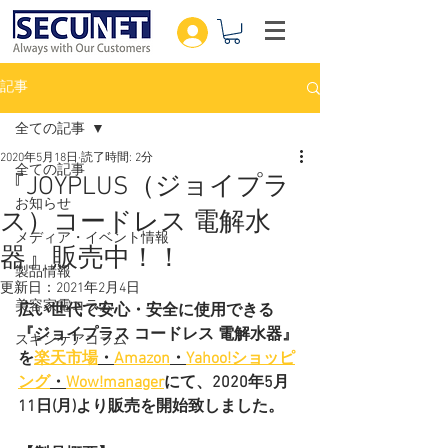
記事
全ての記事
2020年5月18日
読了時間: 2分
全ての記事
『JOYPLUS（ジョイプラ
お知らせ
ス）コードレス 電解⽔
メディア・イベント情報
器』販売中！！
製品情報
更新日：
2021年2月4日
美容家電コラム
広い世代で安⼼・安全に使⽤できる
『ジョイプラス コードレス 電解⽔器』
スキンケアコラム
を
楽天市場
・
Amazon
・
Yahoo!ショッピ
ング
・
Wow!manager
にて、2020年5⽉
11⽇(月)より販売を開始致しました。