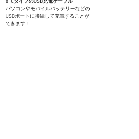
8. CタイプのUSB充電ケーブル
パソコンやモバイルバッテリーなどの
USBポートに接続して充電することが
できます！
■商品概要
【 商 品 名 】
ジョイプラス コードレス 
電解⽔器
【⼀般販売価格】
19,800円(税込)