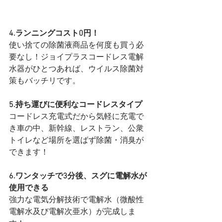
4.ランニングコスト0円！
使い捨ての除菌液商品を何度も買う必
要なし！ジョイプラスコードレス電解
⽔器がひとつあれば、ウイルス除菌対
策もバッチリです。
5.持ち運びに便利なコードレスタイプ
コードレス充電式だから気軽に充電で
き⾞の中、新幹線、レストラン、公衆
トイレなど場所を選ばず除菌・消臭が
できます！
6.ワンタッチで3分後、スグに電解⽔が
使⽤できる
強⼒な電気分解技術で電解⽔（微酸性
電解⽔及び電解次亜⽔）が完成しま