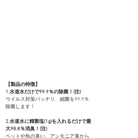
【製品の特徴】
1.⽔道⽔だけで99.9％の除菌！(注)
ウイルス対策バッチリ、細菌を99.9％
除菌します！
2.⽔道⽔に精製塩(1g)を⼊れるだけで最
⼤98.8％消臭！(注)
ペットや⿂の臭い、アンモニア臭から