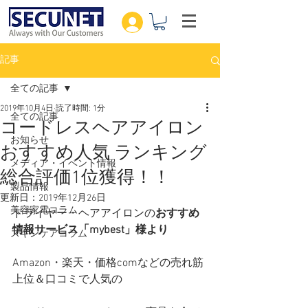
記事
全ての記事
2019年10月4日
読了時間: 1分
全ての記事
コードレスヘアアイロン
お知らせ
おすすめ人気 ランキング
メディア・イベント情報
総合評価1位獲得！！
製品情報
更新日：
2019年12月26日
美容家電コラム
ドライヤー・ヘアアイロンの
おすすめ
情報サービス「mybest」様より
スキンケアコラム
Amazon・楽天・価格comなどの売れ筋
上位＆口コミで人気の